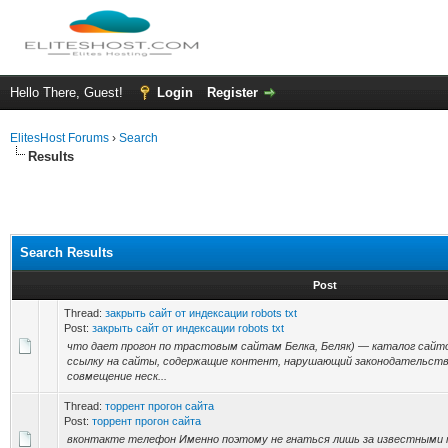
Hello There, Guest!
Login
Register
ElitesHost Forums
›
Search
Results
Search Results
Post
Thread:
закрыть сайт от индексации robots txt
Post:
закрыть сайт от индексации robots txt
что дает прогон по трастовым сайтам Белка, Беляк) — каталог сай
ссылку на сайты, содержащие контент, нарушающий законодательст
совмещение неск...
Thread:
торрент прогон сайта
Post:
торрент прогон сайта
вконтакте телефон Именно поэтому не гнаться лишь за известными 