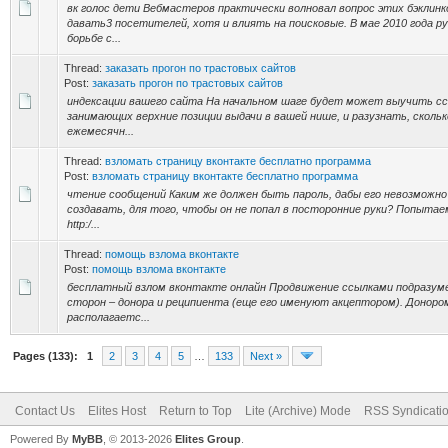
вк голос дети Вебмастеров практически волновал вопрос этих бэклинк
давать3 посетителей, хотя и влиять на поисковые. В мае 2010 года р
борьбе с...
Thread:
заказать прогон по трастовых сайтов
Post:
заказать прогон по трастовых сайтов
индексации вашего сайта На начальном шаге будет может выучить сс
занимающих верхние позиции выдачи в вашей нише, и разузнать, скольк
ежемесячн...
Thread:
взломать страницу вконтакте бесплатно программа
Post:
взломать страницу вконтакте бесплатно программа
чтение сообщений Каким же должен быть пароль, дабы его невозможн
создавать, для того, чтобы он не попал в посторонние руки? Попыта
http:/...
Thread:
помощь взлома вконтакте
Post:
помощь взлома вконтакте
бесплатный взлом вконтакте онлайн Продвижение ссылками подразум
сторон – донора и реципиента (еще его именуют акцептором). Доноро
располагаетс...
Pages (133):
1
2
3
4
5
…
133
Next »
Contact Us
Elites Host
Return to Top
Lite (Archive) Mode
RSS Syndicati
Powered By
MyBB
, © 2013-2026
Elites Group
.