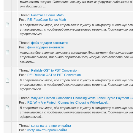
миллионами юзеров. Оставить ссылку на малых форумах либо канал в
она доставит ...
Thread:
FastCase Bonus Math
Post:
RE: FastCase Bonus Math
В современном мире, где стремление к уюту и комфорту в жилище с
сталкиваются с проблемой некачественного ремонта. К сожалению, н
аферисты мо...
Thread:
фейк подарки вконтакте
Post:
фейк подарки вконтакте
накрутка бесплатных голосов в контакте Инструмент для взлома пар
стремительного, массивно-параллельного, модульного перебора логи
как мож...
Thread:
Reliable OST to PST Conversion
Post:
RE: Reliable OST to PST Conversion
В современном мире, где стремление к уюту и комфорту в жилище с
сталкиваются с проблемой некачественного ремонта. К сожалению, н
аферисты сб...
Thread:
Why Are Fintech Companies Choosing White-Label Crypto Payment 
Post:
RE: Why Are Fintech Companies Choosing White-Label...
В современном мире, где стремление к уюту и комфорту в жилище с
сталкиваются с проблемой некачественного ремонта. К сожалению, н
аферисты сб...
Thread:
когда начать прогон сайта
Post:
когда начать прогон сайта