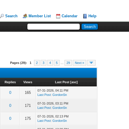
Search
Member List
Calendar
Help
Pages (29):
1
2
3
4
5
…
29
Next »
Replies
Views
Last Post
[
asc
]
07-31-2026, 04:11 PM
0
165
Last Post
:
GordonSn
07-31-2026, 03:11 PM
0
171
Last Post
:
GordonSn
07-31-2026, 02:13 PM
0
175
Last Post
:
GordonSn