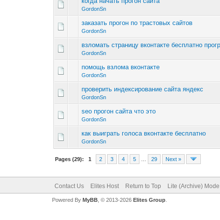
когда начать прогон сайта
GordonSn
заказать прогон по трастовых сайтов
GordonSn
взломать страницу вконтакте бесплатно прог
GordonSn
помощь взлома вконтакте
GordonSn
проверить индексирование сайта яндекс
GordonSn
seo прогон сайта что это
GordonSn
как выиграть голоса вконтакте бесплатно
GordonSn
Pages (29):
1
2
3
4
5
…
29
Next »
Contact Us
Elites Host
Return to Top
Lite (Archive) Mode
Powered By
MyBB
, © 2013-2026
Elites Group
.