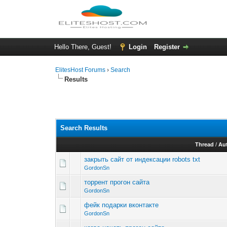
Hello There, Guest!
Login
Register
ElitesHost Forums
›
Search
Results
Search Results
Thread
/
Au
закрыть сайт от индексации robots txt
GordonSn
торрент прогон сайта
GordonSn
фейк подарки вконтакте
GordonSn